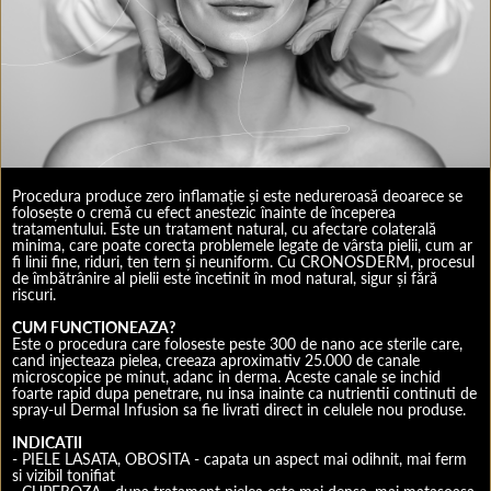
Procedura produce zero inflamație și este nedureroasă deoarece se
folosește o cremă cu efect anestezic înainte de începerea
tratamentului. Este un tratament natural, cu afectare colaterală
minima, care poate corecta problemele legate de vârsta pielii, cum ar
fi linii fine, riduri, ten tern și neuniform. Cu CRONOSDERM, procesul
de îmbătrânire al pielii este încetinit în mod natural, sigur și fără
riscuri.
CUM FUNCTIONEAZA?
Este o procedura care foloseste peste 300 de nano ace sterile care,
cand injecteaza pielea, creeaza aproximativ 25.000 de canale
microscopice pe minut, adanc in derma. Aceste canale se inchid
foarte rapid dupa penetrare, nu insa inainte ca nutrientii continuti de
spray-ul Dermal Infusion sa fie livrati direct in celulele nou produse.
INDICATII
- PIELE LASATA, OBOSITA - capata un aspect mai odihnit, mai ferm
si vizibil tonifiat