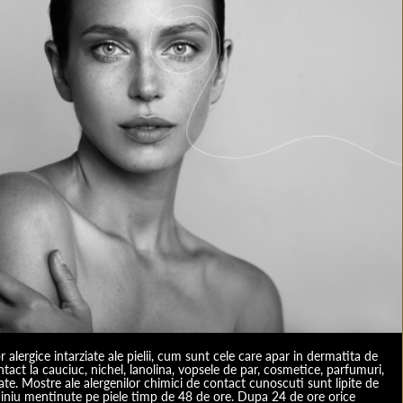
or alergice intarziate ale pielii, cum sunt cele care apar in dermatita de
ntact la cauciuc, nichel, lanolina, vopsele de par, cosmetice, parfumuri,
e. Mostre ale alergenilor chimici de contact cunoscuti sunt lipite de
miniu mentinute pe piele timp de 48 de ore. Dupa 24 de ore orice