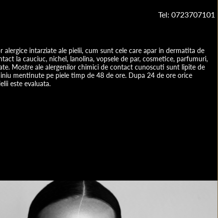
Tel: 0723707101
or alergice intarziate ale pielii, cum sunt cele care apar in dermatita de
ntact la cauciuc, nichel, lanolina, vopsele de par, cosmetice, parfumuri,
e. Mostre ale alergenilor chimici de contact cunoscuti sunt lipite de
miniu mentinute pe piele timp de 48 de ore. Dupa 24 de ore orice
elii este evaluata.