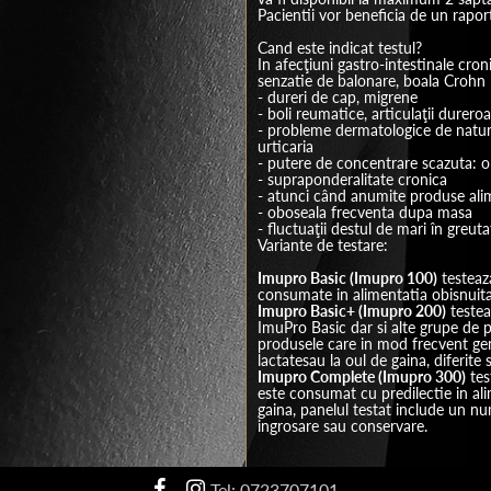
Pacientii vor beneficia de un raport
In afecţiuni gastro-intestinale croni
- probleme dermatologice de natura
- fluctuaţii destul de mari în greuta
Variante de testare:
Imupro Basic (Imupro 100)
testeaza
Imupro Basic+ (Imupro 200)
testea
ImuPro Basic dar si alte grupe de 
produsele care in mod frecvent gene
Imupro Complete (Imupro 300)
tes
este consumat cu predilectie in ali
gaina, panelul testat include un nu
ingrosare sau conservare.
Tel: 0723707101