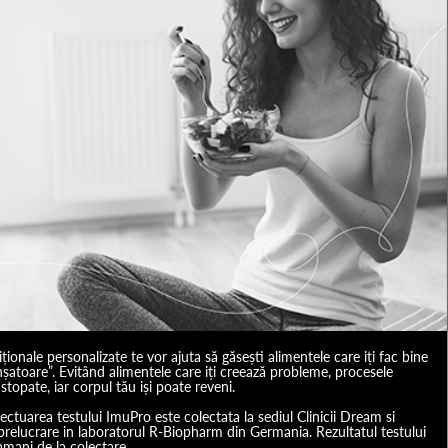
riționale personalizate te vor ajuta să găsești alimentele care iți fac bine
anșatoare”. Evitând alimentele care iți creează probleme, procesele
stopate, iar corpul tău iși poate reveni.
tuarea testului ImuPro este colectata la sediul Clinicii Dream si
 prelucrare in laboratorul R-Biopharm din Germania. Rezultatul testului
amani de la colectare.