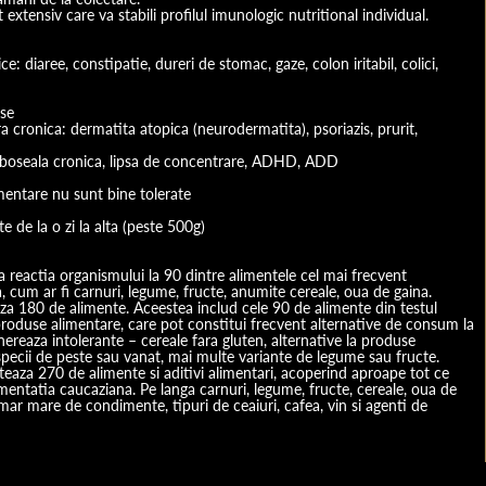
 extensiv care va stabili profilul imunologic nutritional individual.
ce: diaree, constipatie, dureri de stomac, gaze, colon iritabil, colici,
 cronica: dermatita atopica (neurodermatita), psoriazis, prurit,
te de la o zi la alta (peste 500g)
 reactia organismului la 90 dintre alimentele cel mai frecvent
za 180 de alimente. Aceestea includ cele 90 de alimente din testul
produse alimentare, care pot constitui frecvent alternative de consum la
reaza intolerante – cereale fara gluten, alternative la produse
teaza 270 de alimente si aditivi alimentari, acoperind aproape tot ce
mentatia caucaziana. Pe langa carnuri, legume, fructe, cereale, oua de
mar mare de condimente, tipuri de ceaiuri, cafea, vin si agenti de