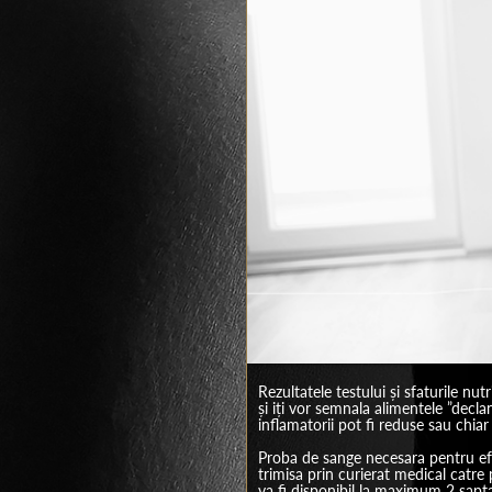
Rezultatele testului și sfaturile nut
și iți vor semnala alimentele ”decl
inflamatorii pot fi reduse sau chiar 
Proba de sange necesara pentru efec
trimisa prin curierat medical catre
va fi disponibil la maximum 2 sapt